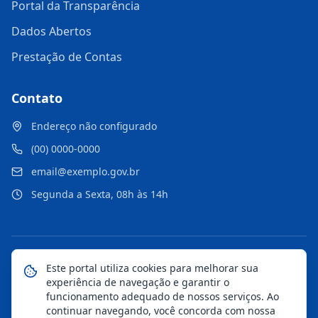
Portal da Transparência
Dados Abertos
Prestação de Contas
Contato
Endereço não configurado
(00) 0000-0000
email@exemplo.gov.br
Segunda a Sexta, 08h às 14h
©
2026
Portal Municipal
. Todos os direitos reservados.
Este portal utiliza cookies para melhorar sua
experiência de navegação e garantir o
Mapa do Site
Notícias
Transparência
funcionamento adequado de nossos serviços. Ao
continuar navegando, você concorda com nossa